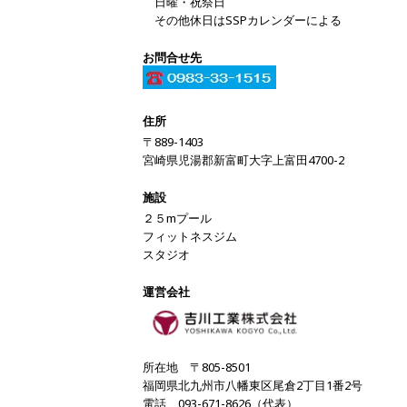
日曜・祝祭日
その他休日はSSPカレンダーによる
お問合せ先
住所
〒889-1403
宮崎県児湯郡新富町大字上富田4700-2
施設
２５mプール
フィットネスジム
スタジオ
運営会社
所在地 〒805-8501
福岡県北九州市八幡東区尾倉2丁目1番2号
電話 093-671-8626（代表）