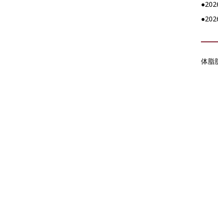
●2
●2
体脂