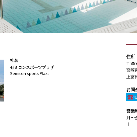
住所
社名
〒889
セミコンスポーツプラザ
宮崎
Semicon sports Plaza
上富田
お問
営業
月〜金
土 :